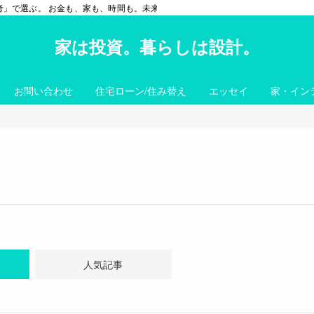
思考」で選ぶ。 お金も、家も、時間も。未来の価値を最大化して使う。
家は投資。暮らしは設計。
お問い合わせ
住宅ローン/住み替え
エッセイ
家・イン
人気記事