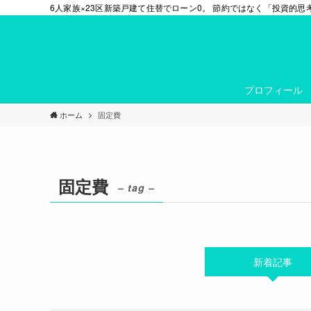
6人家族×23区新築戸建て住替でローン0。 節約ではなく「投資的
プロフィール
ホーム
固定費
固定費
– tag –
新着記事