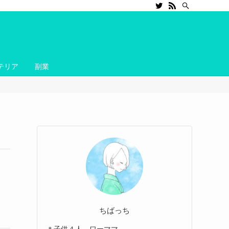
テリア
副業
ちばっち
＊子供４人 ワーママ